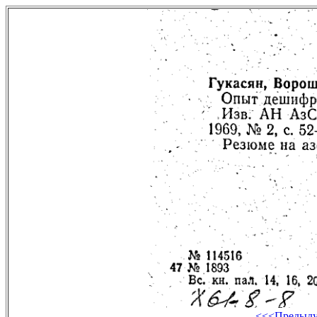
<<<Предыд