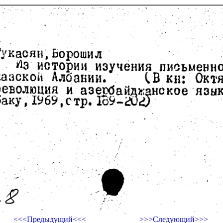
<<<Предыдущий<<<
>>>Следующий>>>