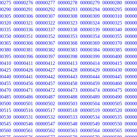
00275
00000276
00000277
00000278
00000279
00000280
00000
00290
00000291
00000292
00000293
00000294
00000295
00000
00305
00000306
00000307
00000308
00000309
00000310
00000
00320
00000321
00000322
00000323
00000324
00000325
00000
00335
00000336
00000337
00000338
00000339
00000340
00000
00350
00000351
00000352
00000353
00000354
00000355
00000
00365
00000366
00000367
00000368
00000369
00000370
00000
00380
00000381
00000382
00000383
00000384
00000385
00000
00395
00000396
00000397
00000398
00000399
00000400
00000
00410
00000411
00000412
00000413
00000414
00000415
00000
00425
00000426
00000427
00000428
00000429
00000430
00000
00440
00000441
00000442
00000443
00000444
00000445
00000
00455
00000456
00000457
00000458
00000459
00000460
00000
00470
00000471
00000472
00000473
00000474
00000475
00000
00485
00000486
00000487
00000488
00000489
00000490
00000
00500
00000501
00000502
00000503
00000504
00000505
00000
00515
00000516
00000517
00000518
00000519
00000520
00000
00530
00000531
00000532
00000533
00000534
00000535
00000
00545
00000546
00000547
00000548
00000549
00000550
00000
00560
00000561
00000562
00000563
00000564
00000565
00000