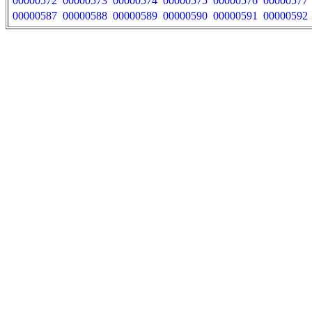
00000572
00000573
00000574
00000575
00000576
00000577
00000587
00000588
00000589
00000590
00000591
00000592