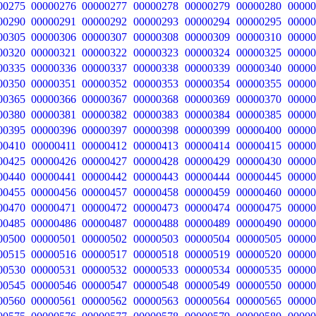
00275
00000276
00000277
00000278
00000279
00000280
00000
00290
00000291
00000292
00000293
00000294
00000295
00000
00305
00000306
00000307
00000308
00000309
00000310
00000
00320
00000321
00000322
00000323
00000324
00000325
00000
00335
00000336
00000337
00000338
00000339
00000340
00000
00350
00000351
00000352
00000353
00000354
00000355
00000
00365
00000366
00000367
00000368
00000369
00000370
00000
00380
00000381
00000382
00000383
00000384
00000385
00000
00395
00000396
00000397
00000398
00000399
00000400
00000
00410
00000411
00000412
00000413
00000414
00000415
00000
00425
00000426
00000427
00000428
00000429
00000430
00000
00440
00000441
00000442
00000443
00000444
00000445
00000
00455
00000456
00000457
00000458
00000459
00000460
00000
00470
00000471
00000472
00000473
00000474
00000475
00000
00485
00000486
00000487
00000488
00000489
00000490
00000
00500
00000501
00000502
00000503
00000504
00000505
00000
00515
00000516
00000517
00000518
00000519
00000520
00000
00530
00000531
00000532
00000533
00000534
00000535
00000
00545
00000546
00000547
00000548
00000549
00000550
00000
00560
00000561
00000562
00000563
00000564
00000565
00000