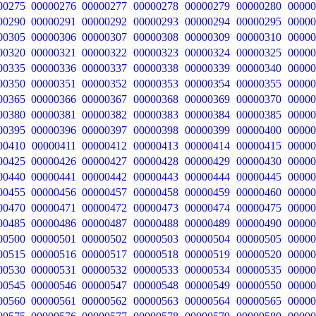
00275
00000276
00000277
00000278
00000279
00000280
00000
00290
00000291
00000292
00000293
00000294
00000295
00000
00305
00000306
00000307
00000308
00000309
00000310
00000
00320
00000321
00000322
00000323
00000324
00000325
00000
00335
00000336
00000337
00000338
00000339
00000340
00000
00350
00000351
00000352
00000353
00000354
00000355
00000
00365
00000366
00000367
00000368
00000369
00000370
00000
00380
00000381
00000382
00000383
00000384
00000385
00000
00395
00000396
00000397
00000398
00000399
00000400
00000
00410
00000411
00000412
00000413
00000414
00000415
00000
00425
00000426
00000427
00000428
00000429
00000430
00000
00440
00000441
00000442
00000443
00000444
00000445
00000
00455
00000456
00000457
00000458
00000459
00000460
00000
00470
00000471
00000472
00000473
00000474
00000475
00000
00485
00000486
00000487
00000488
00000489
00000490
00000
00500
00000501
00000502
00000503
00000504
00000505
00000
00515
00000516
00000517
00000518
00000519
00000520
00000
00530
00000531
00000532
00000533
00000534
00000535
00000
00545
00000546
00000547
00000548
00000549
00000550
00000
00560
00000561
00000562
00000563
00000564
00000565
00000