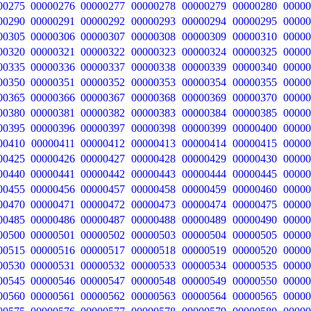
00275
00000276
00000277
00000278
00000279
00000280
00000
00290
00000291
00000292
00000293
00000294
00000295
00000
00305
00000306
00000307
00000308
00000309
00000310
00000
00320
00000321
00000322
00000323
00000324
00000325
00000
00335
00000336
00000337
00000338
00000339
00000340
00000
00350
00000351
00000352
00000353
00000354
00000355
00000
00365
00000366
00000367
00000368
00000369
00000370
00000
00380
00000381
00000382
00000383
00000384
00000385
00000
00395
00000396
00000397
00000398
00000399
00000400
00000
00410
00000411
00000412
00000413
00000414
00000415
00000
00425
00000426
00000427
00000428
00000429
00000430
00000
00440
00000441
00000442
00000443
00000444
00000445
00000
00455
00000456
00000457
00000458
00000459
00000460
00000
00470
00000471
00000472
00000473
00000474
00000475
00000
00485
00000486
00000487
00000488
00000489
00000490
00000
00500
00000501
00000502
00000503
00000504
00000505
00000
00515
00000516
00000517
00000518
00000519
00000520
00000
00530
00000531
00000532
00000533
00000534
00000535
00000
00545
00000546
00000547
00000548
00000549
00000550
00000
00560
00000561
00000562
00000563
00000564
00000565
00000