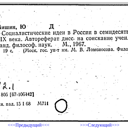
<<<Предыдущий<<<
>>>Следующий>>>