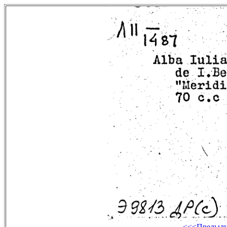
<<<Предыд