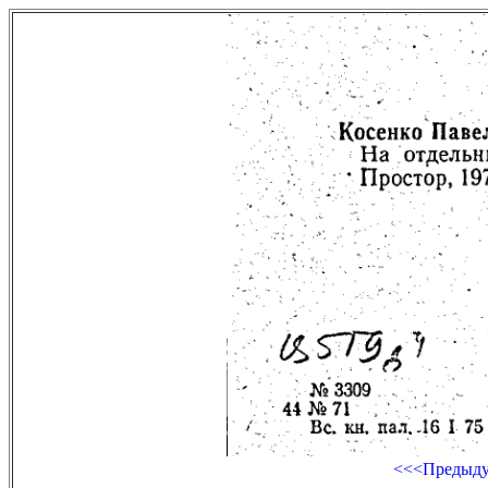
<<<Предыд