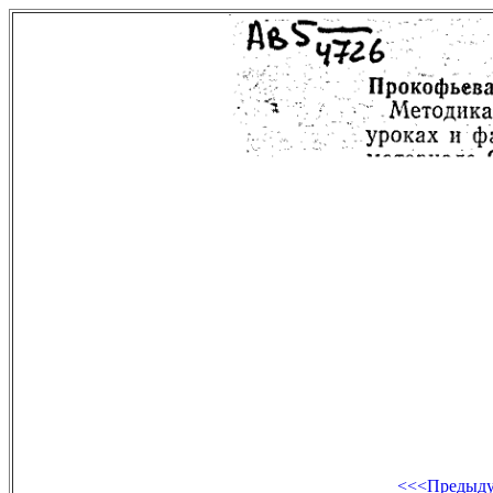
<<<Предыд