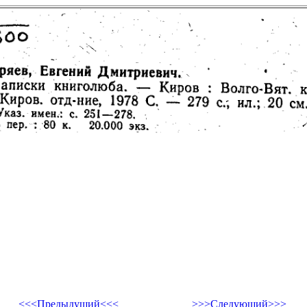
<<<Предыдущий<<<
>>>Следующий>>>