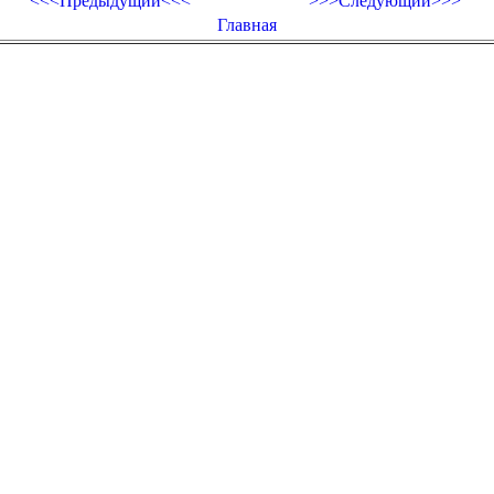
<<<Предыдущий<<<
>>>Следующий>>>
Главная