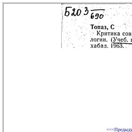
<<<Предыд