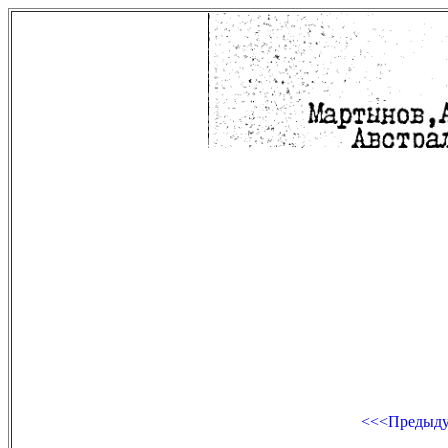
<<<Предыд