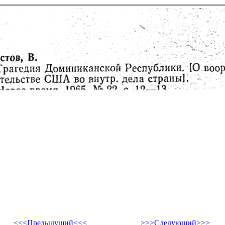
<<<Предыдущий<<<
>>>Следующий>>>