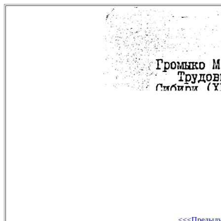
<<<Предыд