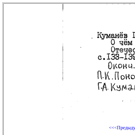
<<<Предыд